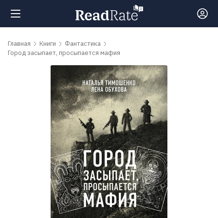
Поиск
Главная
Книги
Фантастика
Город засыпает, просыпается мафия
Новости
Рейтинги
Книги
Самые
обсуждаемые
книги
Авторы