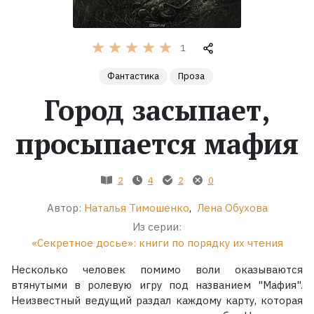
Жанры
1
Серии
Фантастика
Проза
Город засыпает,
Экранизации
просыпается мафия
Коллекции
2
4
2
0
Автор:
Наталья Тимошенко
,
Лена Обухова
Из серии:
«Секретное досье»: книги по порядку их чтения
Несколько человек помимо воли оказываются
втянутыми в ролевую игру под названием "Мафия".
Неизвестный ведущий раздал каждому карту, которая