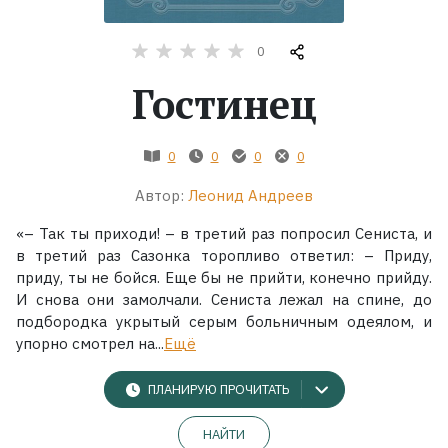
Жанры
0
Гостинец
Серии
Экранизации
0
0
0
0
Автор:
Леонид Андреев
Коллекции
«– Так ты приходи! – в третий раз попросил Сениста, и
в третий раз Сазонка торопливо ответил: – Приду,
приду, ты не бойся. Еще бы не прийти, конечно прийду.
И снова они замолчали. Сениста лежал на спине, до
подбородка укрытый серым больничным одеялом, и
упорно смотрел на...
Ещё
ПЛАНИРУЮ ПРОЧИТАТЬ
НАЙТИ