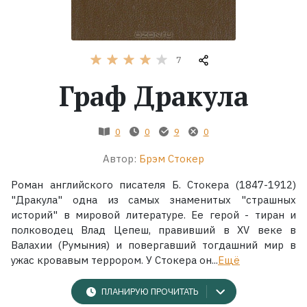
Жанры
7
Серии
Граф Дракула
Экранизации
0
0
9
0
Коллекции
Автор:
Брэм Стокер
Роман английского писателя Б. Стокера (1847-1912)
"Дракула" одна из самых знаменитых "страшных
историй" в мировой литературе. Ее герой - тиран и
полководец Влад Цепеш, правивший в XV веке в
Валахии (Румыния) и повергавший тогдашний мир в
ужас кровавым террором. У Стокера он...
Ещё
ПЛАНИРУЮ ПРОЧИТАТЬ