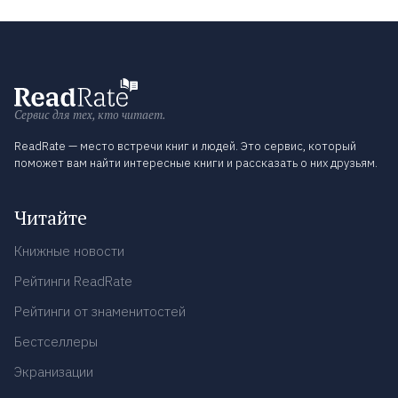
Сервис для тех, кто читает.
ReadRate — место встречи книг и людей. Это сервис, который
поможет вам найти интересные книги и рассказать о них друзьям.
Читайте
Книжные новости
Рейтинги ReadRate
Рейтинги от знаменитостей
Бестселлеры
Экранизации