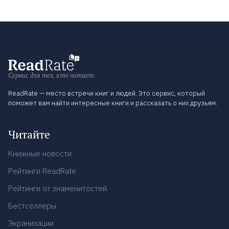
Сервис для тех, кто читает.
ReadRate — место встречи книг и людей. Это сервис, который
поможет вам найти интересные книги и рассказать о них друзьям.
Читайте
Книжные новости
Рейтинги ReadRate
Рейтинги от знаменитостей
Бестселлеры
Экранизации