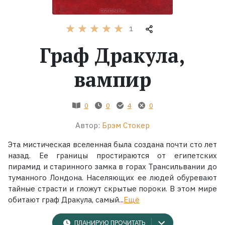
Жанры
1
Граф Дракула,
Серии
вампир
Экранизации
Коллекции
0
0
4
0
Автор:
Брэм Стокер
Эта мистическая вселенная была создана почти сто лет
назад. Ее границы простираются от египетских
пирамид и старинного замка в горах Трансильвании до
туманного Лондона. Населяющих ее людей обуревают
тайные страсти и гложут скрытые пороки. В этом мире
обитают граф Дракула, самый...
Ещё
ПЛАНИРУЮ ПРОЧИТАТЬ