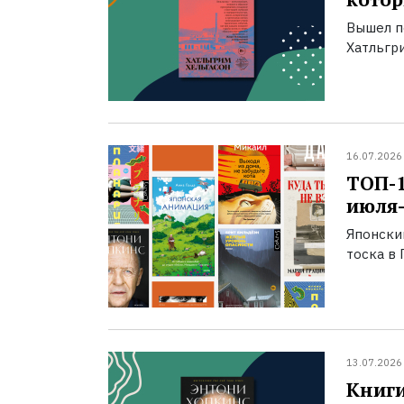
Вышел п
Хатльгри
16.07.2026
ТОП-
июля-
Японски
тоска в 
13.07.2026
Книги