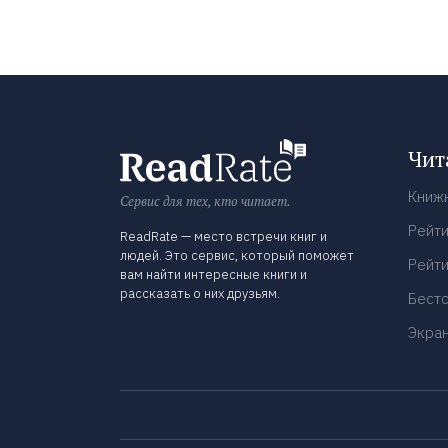
Чит
Книж
Сервис для тех, кто читает.
Рейти
ReadRate — место встречи книг и
людей. Это сервис, который поможет
Рейти
вам найти интересные книги и
рассказать о них друзьям.
Бест
Экра