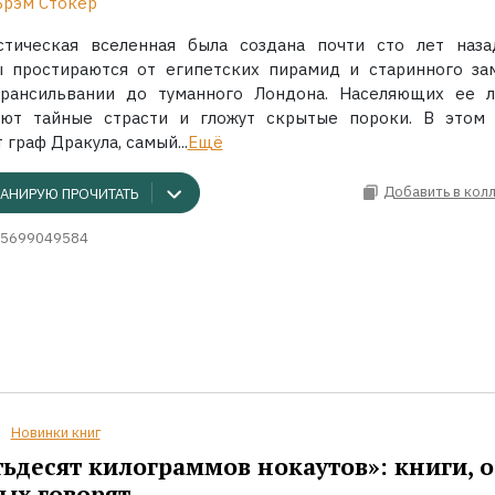
Брэм Стокер
стическая вселенная была создана почти сто лет наза
ы простираются от египетских пирамид и старинного за
Трансильвании до туманного Лондона. Населяющих ее 
ают тайные страсти и гложут скрытые пороки. В этом
 граф Дракула, самый...
Ещё
Добавить в кол
АНИРУЮ ПРОЧИТАТЬ
5699049584
Новинки книг
ьдесят килограммов нокаутов»: книги, о
ых говорят