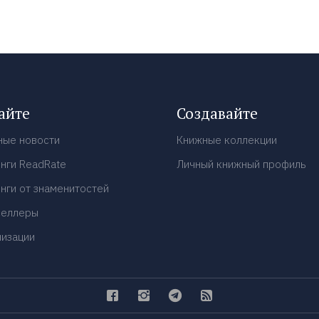
айте
Создавайте
ные новости
Книжные коллекции
нги ReadRate
Личный книжный профиль
нги от знаменитостей
селлеры
низации