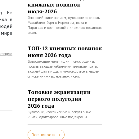
книжных новинок
июля-2026
д. Ее
Японский минимализм, путешествие сквозь
мка в
Малайзию, буря в Норвегии, тоска в
людей
Парагвае и кое-что ещё в книжных новинках
 мире
июля.
ТОП-12 книжных новинок
лекцию
июня 2026 года
Взрослеющие мальчишки, поиск родины,
посапывающие кабанчики, великие поэты,
вкуснейшая пицца и многое другое в нашем
списке книжных новинок июня.
Топовые экранизации
первого полугодия
2026 года
Культовые, классические и популярные
книги, адаптированные под экраны.
Все новости