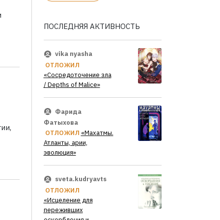
и
ПОСЛЕДНЯЯ АКТИВНОСТЬ
vika nyasha
ОТЛОЖИЛ
«Сосредоточение зла
/ Depths of Malice»
Фарида
Фатыхова
ии,
ОТЛОЖИЛ
«Махатмы.
Атланты, арии,
эволюция»
sveta.kudryavts
ОТЛОЖИЛ
«Исцеление для
переживших