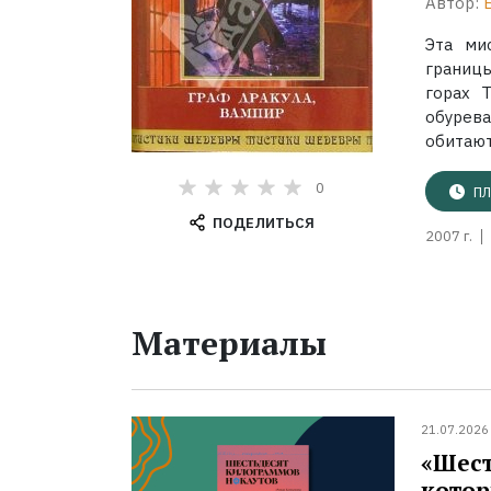
Автор:
Эта ми
границ
горах 
обурев
обитают
0
ПЛ
ПОДЕЛИТЬСЯ
2007 г.
Материалы
21.07.2026
«Шест
котор