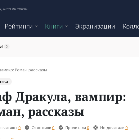
х, кто читает.
Рейтинги
Книги
Экранизации
Колл
ТЫ
0
вампир: Роман, рассказы
тика
аф Дракула, вампир:
ман, рассказы
с читают
0
Отложили
0
Прочитали
0
Не дочитали
0