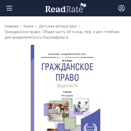
Поиск
Главная
Книги
Детская литература
Гражданское право. Общая часть 18-е изд., пер. и доп. Учебник
для академического бакалавриата
Новости
Рейтинги
Книги
Самые
обсуждаемые
книги
Авторы