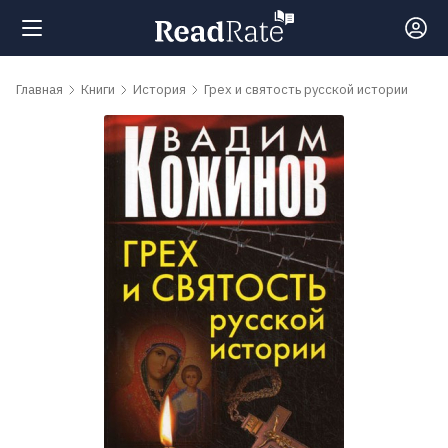
Поиск
Главная
Книги
История
Грех и святость русской истории
Новости
Рейтинги
Книги
Самые
обсуждаемые
книги
Авторы