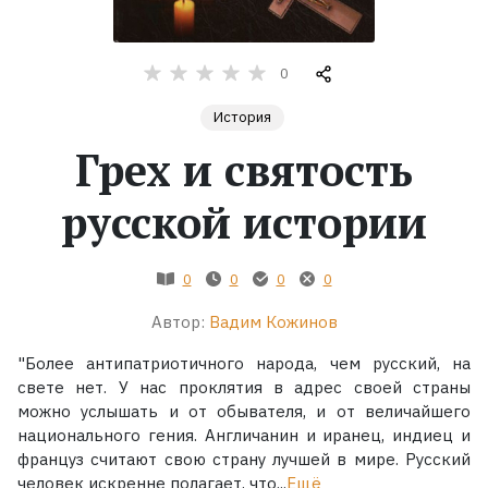
Жанры
0
Серии
История
Грех и святость
Экранизации
русской истории
Коллекции
0
0
0
0
Автор:
Вадим Кожинов
"Более антипатриотичного народа, чем русский, на
свете нет. У нас проклятия в адрес своей страны
можно услышать и от обывателя, и от величайшего
национального гения. Англичанин и иранец, индиец и
француз считают свою страну лучшей в мире. Русский
человек искренне полагает, что...
Ещё