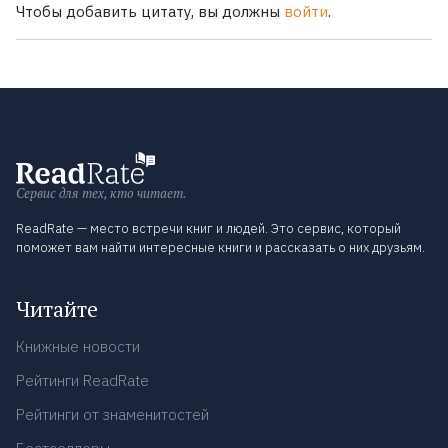
Чтобы добавить цитату, вы должны
войти
.
Сервис для тех, кто читает.
ReadRate — место встречи книг и людей. Это сервис, который
поможет вам найти интересные книги и рассказать о них друзьям.
Читайте
Книжные новости
Рейтинги ReadRate
Рейтинги от знаменитостей