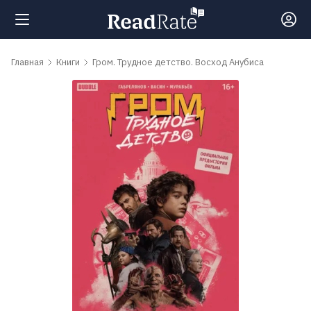
Поиск
Главная
Книги
Гром. Трудное детство. Восход Анубиса
Новости
Рейтинги
Книги
Самые
обсуждаемые
книги
Авторы