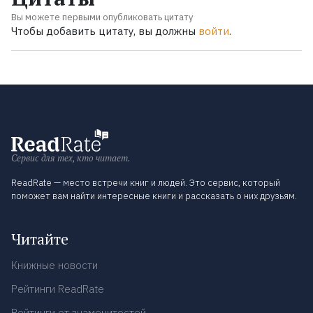
Вы можете первыми опубликовать цитату
Чтобы добавить цитату, вы должны
войти
.
Сервис для тех, кто читает.
ReadRate — место встречи книг и людей. Это сервис, который
поможет вам найти интересные книги и рассказать о них друзьям.
Читайте
Книжные новости
Рейтинги ReadRate
Рейтинги от знаменитостей