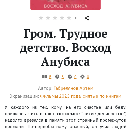
Жанры
0
Серии
Гром. Трудное
детство. Восход
Экранизации
Анубиса
Коллекции
5
3
0
0
Автор:
Габрелянов Артём
Экранизации:
Фильмы 2023 года, снятые по книгам
У каждого из тех, кому, на его счастье или беду,
пришлось жить в так называемые "лихие девяностые",
надолго врезался в памяти этот странный промежуток
времени. По-первобытному опасный, он учил людей