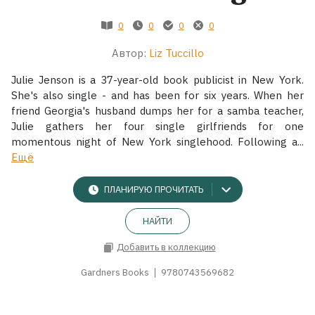
0
0
0
0
Жанры
Автор:
Liz Tuccillo
Серии
Julie Jenson is a 37-year-old book publicist in New York.
She's also single - and has been for six years. When her
Экранизации
friend Georgia's husband dumps her for a samba teacher,
Julie gathers her four single girlfriends for one
momentous night of New York singlehood. Following a...
Коллекции
Ещё
ПЛАНИРУЮ ПРОЧИТАТЬ
НАЙТИ
Добавить в коллекцию
Gardners Books
9780743569682