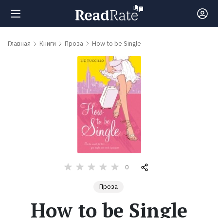
Поиск
Главная
Книги
Проза
How to be Single
Новости
Рейтинги
Книги
Самые
0
обсуждаемые
Проза
книги
How to be Single
Авторы