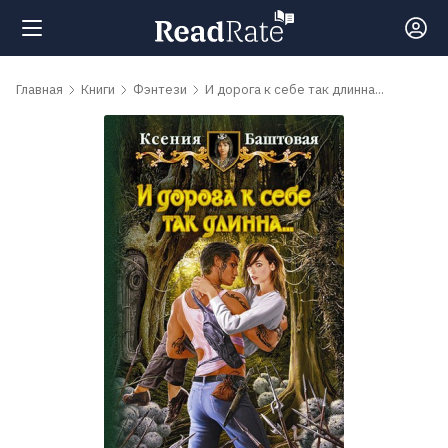
Поиск
Главная
Книги
Фэнтези
И дорога к себе так длинна...
Новости
Рейтинги
Книги
Самые
обсуждаемые
книги
Авторы