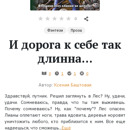
Жанры
0
Серии
Фэнтези
Проза
И дорога к себе так
Экранизации
длинна...
Коллекции
0
1
1
0
Автор:
Ксения Баштовая
Здравствуй, путник. Решил заглянуть в Лес? Ну, удачи,
удачи. Сомневаюсь, правда, что ты там выживешь.
Почему сомневаюсь? Ну, как "почему"? Лес опасен.
Лианы оплетают ноги, трава ядовита, деревья норовят
уничтожить любого, кто приблизится к ним. Все еще
надеешься, что сможешь...
Ещё