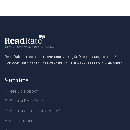
Сервис для тех, кто читает.
ReadRate — место встречи книг и людей. Это сервис, который
поможет вам найти интересные книги и рассказать о них друзьям.
Читайте
Книжные новости
Рейтинги ReadRate
Рейтинги от знаменитостей
Бестселлеры