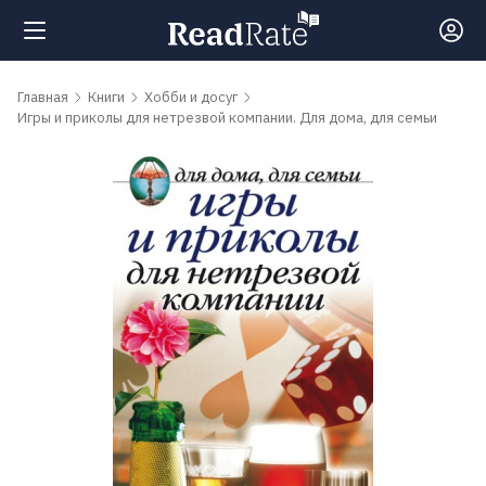
Поиск
Главная
Книги
Хобби и досуг
Игры и приколы для нетрезвой компании. Для дома, для семьи
Новости
Рейтинги
Книги
Самые
обсуждаемые
книги
Авторы