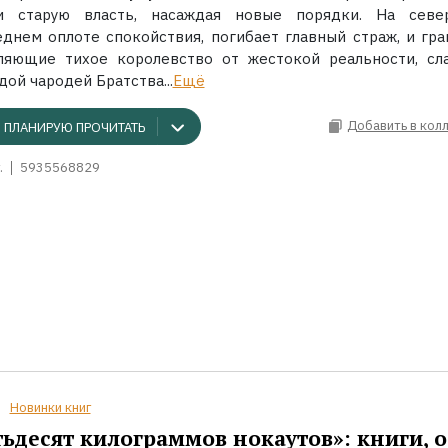
и старую власть, насаждая новые порядки. На севе
еднем оплоте спокойствия, погибает главный страж, и гра
ляющие тихое королевство от жестокой реальности, сла
ой чародей Братства...
Ещё
Добавить в кол
ПЛАНИРУЮ ПРОЧИТАТЬ
.
5935568829
Новинки книг
ьдесят килограммов нокаутов»: книги, о