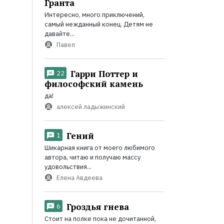
Гранта
Интересно, много приключений,
самый нежданный конец. Детям не
давайте...
Павел
Гарри Поттер и
22
философский камень
да!
алексей ладыжинский
Гений
1
Шикарная книга от моего любимого
автора, читаю и получаю массу
удовольствия...
Елена Авдеева
Гроздья гнева
6
Стоит на полке пока не дочитанной,