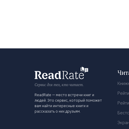
Чит
Книж
Сервис для тех, кто читает.
Рейти
ReadRate — место встречи книг и
людей. Это сервис, который поможет
Рейти
вам найти интересные книги и
рассказать о них друзьям.
Бест
Экра