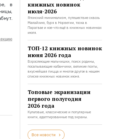
книжных новинок
ре, в
июля-2026
ницы,
бнут.
Японский минимализм, путешествие сквозь
Малайзию, буря в Норвегии, тоска в
Парагвае и кое-что ещё в книжных новинках
июля.
лекцию
ТОП-12 книжных новинок
июня 2026 года
Взрослеющие мальчишки, поиск родины,
посапывающие кабанчики, великие поэты,
вкуснейшая пицца и многое другое в нашем
списке книжных новинок июня.
Топовые экранизации
первого полугодия
2026 года
Культовые, классические и популярные
книги, адаптированные под экраны.
Все новости