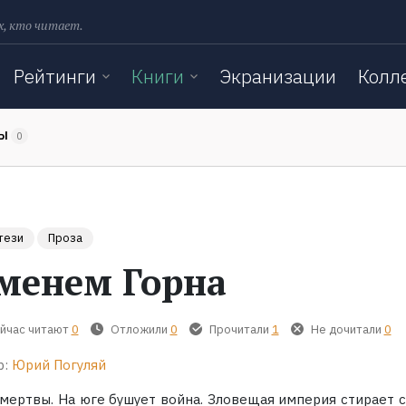
х, кто читает.
Рейтинги
Книги
Экранизации
Колл
ТЫ
0
тези
Проза
менем Горна
йчас читают
0
Отложили
0
Прочитали
1
Не дочитали
0
р:
Юрий Погуляй
 мертвы. На юге бушует война. Зловещая империя стирает с