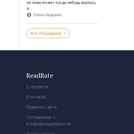
не знаю может когда-нибудь вернусь
и...
Елена Авдеева
Все обсуждения
ReadRate
О проекте
Контакты
Правила сайта
Соглашение о
конфиденциальности
Файлы cookie