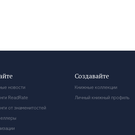
айте
Создавайте
ные новости
Книжные коллекции
нги ReadRate
Личный книжный профиль
нги от знаменитостей
селлеры
низации