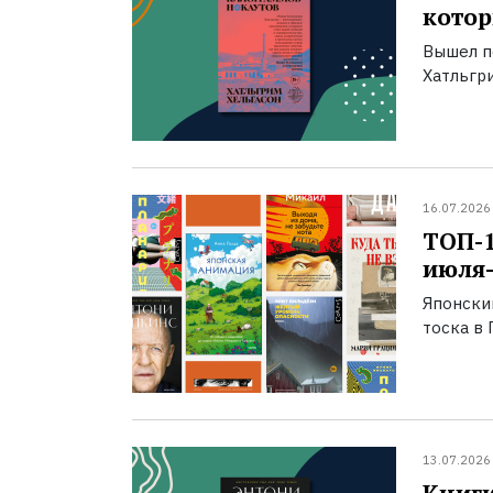
котор
Вышел п
Хатльгри
16.07.2026
ТОП-
июля-
Японски
тоска в 
13.07.2026