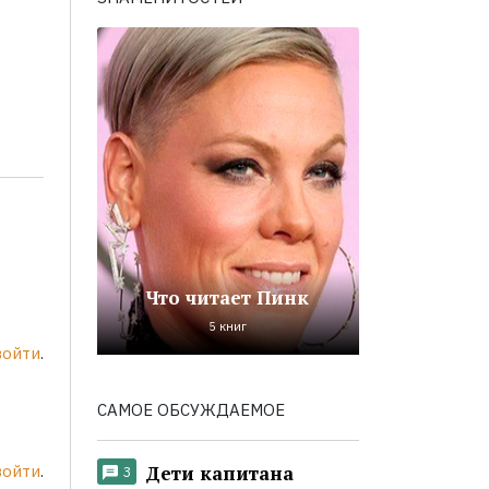
Что читает Пинк
5 книг
войти
.
САМОЕ ОБСУЖДАЕМОЕ
войти
.
Дети капитана
3