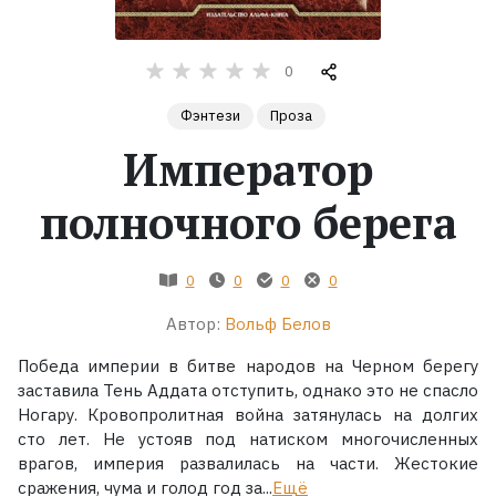
Жанры
0
Серии
Фэнтези
Проза
Император
Экранизации
полночного берега
Коллекции
0
0
0
0
Автор:
Вольф Белов
Победа империи в битве народов на Черном берегу
заставила Тень Аддата отступить, однако это не спасло
Ногару. Кровопролитная война затянулась на долгих
сто лет. Не устояв под натиском многочисленных
врагов, империя развалилась на части. Жестокие
сражения, чума и голод год за...
Ещё