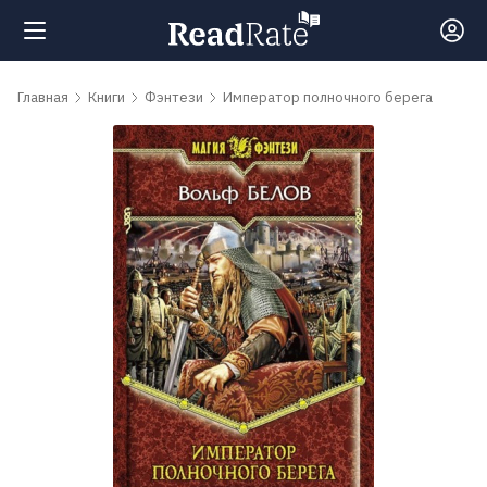
Поиск
Главная
Книги
Фэнтези
Император полночного берега
Новости
Рейтинги
Книги
Самые
обсуждаемые
книги
Авторы