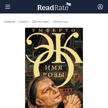
Поиск
Главная
Книги
Детективы
Имя розы
Новости
Рейтинги
Книги
Самые
обсуждаемые
книги
Авторы