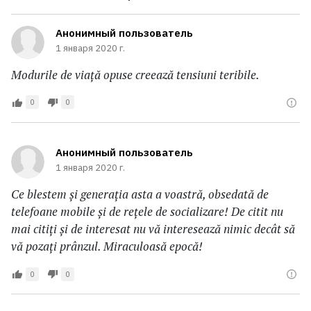
Анонимный пользователь
1 января 2020 г.
Modurile de viață opuse creează tensiuni teribile.
0
0
Анонимный пользователь
1 января 2020 г.
Ce blestem și generația asta a voastră, obsedată de
telefoane mobile și de rețele de socializare! De citit nu
mai citiți și de interesat nu vă interesează nimic decât să
vă pozați prânzul. Miraculoasă epocă!
0
0