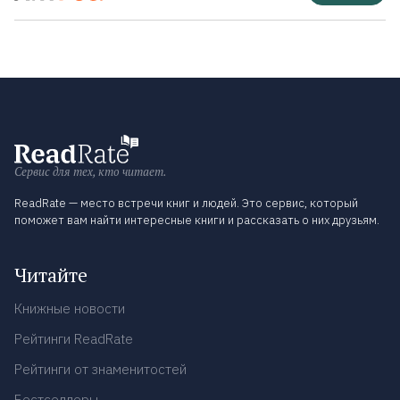
Сервис для тех, кто читает.
ReadRate — место встречи книг и людей. Это сервис, который
поможет вам найти интересные книги и рассказать о них друзьям.
Читайте
Книжные новости
Рейтинги ReadRate
Рейтинги от знаменитостей
Бестселлеры