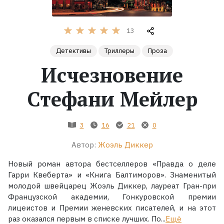
Жанры
13
Серии
Детективы
Триллеры
Проза
Исчезновение
Экранизации
Стефани Мейлер
Коллекции
3
16
21
0
Автор:
Жоэль Диккер
Новый роман автора бестселлеров «Правда о деле
Гарри Квеберта» и «Книга Балтиморов». Знаменитый
молодой швейцарец Жоэль Диккер, лауреат Гран-при
Французской академии, Гонкуровской премии
лицеистов и Премии женевских писателей, и на этот
раз оказался первым в списке лучших. По...
Ещё