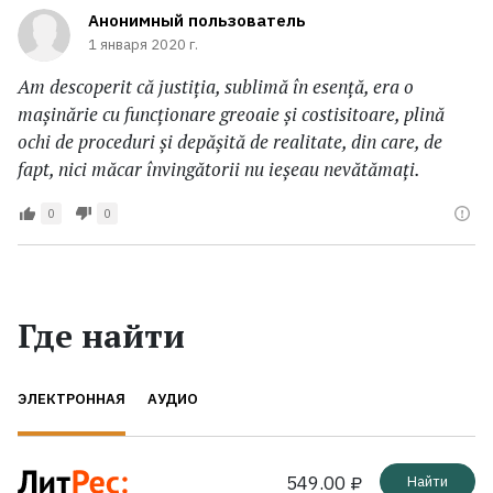
Анонимный пользователь
1 января 2020 г.
Am descoperit că justiția, sublimă în esență, era o
mașinărie cu funcționare greoaie și costisitoare, plină
ochi de proceduri și depășită de realitate, din care, de
fapt, nici măcar învingătorii nu ieșeau nevătămați.
0
0
Где найти
ЭЛЕКТРОННАЯ
АУДИО
549.00 ₽
Найти