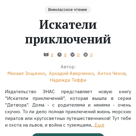
Внеклассное чтение
Жанры
Искатели
Серии
приключений
Экранизации
0
0
0
0
Коллекции
Автор:
Михаил Зощенко
,
Аркадий Аверченко
,
Антон Чехов
,
Надежда Теффи
Издательство ЭНАС представляет новую книгу
"Искатели приключений", которая вышла в серии
"Детвора". Дома - с родителями и нянями - очень
скучно. То ли дело полная приключений жизнь морских
пиратов или кругосветных путешественников! Тут тебе
и охота на львов, и война с туземцами,...
Ещё