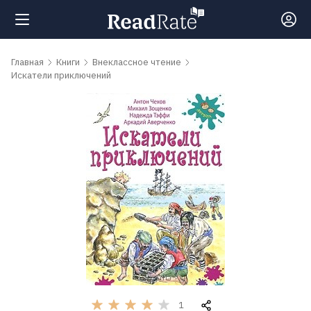
Поиск
Главная
Книги
Внеклассное чтение
Искатели приключений
Новости
Рейтинги
Книги
Самые
обсуждаемые
книги
1
Авторы