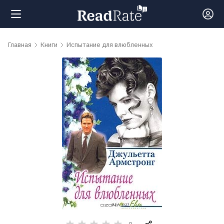
Поиск
Главная
Книги
Испытание для влюбленных
Новости
Рейтинги
Книги
Самые
обсуждаемые
книги
Авторы