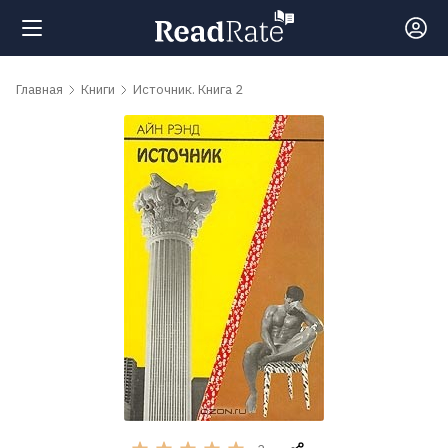
Поиск
Главная
Книги
Источник. Книга 2
Новости
Рейтинги
Книги
Самые
обсуждаемые
книги
Авторы