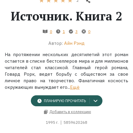
2
Источник. Книга 2
Жанры
Серии
0
1
3
0
Автор:
Айн Рэнд
Экранизации
На протяжении нескольких десятилетий этот роман
остается в списке бестселлеров мира и для миллионов
Коллекции
читателей стал классикой. Главный герой романа,
Говард Рорк, ведет борьбу с обществом за свое
личное право на творчество. Фанатичная косность
окружающих вынуждает его...
Ещё
ПЛАНИРУЮ ПРОЧИТАТЬ
Добавить в коллекцию
1995 г.
5859620268