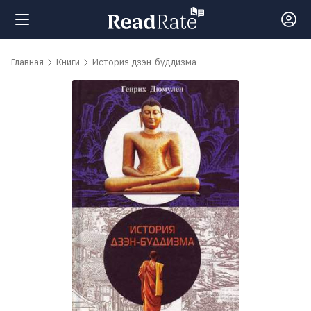
Поиск
Главная
Книги
История дзэн-буддизма
Новости
Рейтинги
Книги
Самые
обсуждаемые
книги
Авторы