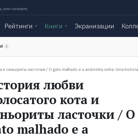
х, кто читает.
Рейтинги
Книги
Экранизации
Колл
ТЫ
2
и сеньориты ласточки / O gato malhado e a andorinha sinha: Uma histori
стория любви
олосатого кота и
еньориты ласточки / O
ato malhado e a