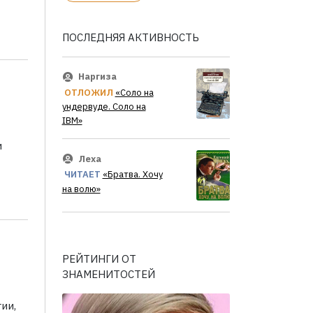
ПОСЛЕДНЯЯ АКТИВНОСТЬ
Наргиза
ОТЛОЖИЛ
«Соло на
ундервуде. Соло на
IBM»
и
Леха
ЧИТАЕТ
«Братва. Хочу
на волю»
РЕЙТИНГИ ОТ
ЗНАМЕНИТОСТЕЙ
ии,