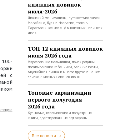
книжных новинок
июля-2026
Японский минимализм, путешествие сквозь
Малайзию, буря в Норвегии, тоска в
Парагвае и кое-что ещё в книжных новинках
июля.
ТОП-12 книжных новинок
июня 2026 года
 100-
Взрослеющие мальчишки, поиск родины,
посапывающие кабанчики, великие поэты,
Жоржи
вкуснейшая пицца и многое другое в нашем
цей с
списке книжных новинок июня.
ианой
ником
Топовые экранизации
первого полугодия
2026 года
лекцию
Культовые, классические и популярные
книги, адаптированные под экраны.
Все новости