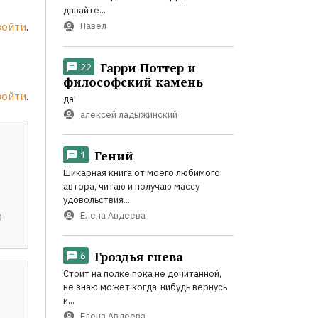
давайте...
Павел
войти
.
Гарри Поттер и
22
философский камень
войти
.
да!
алексей ладыжинский
Гений
1
Шикарная книга от моего любимого
автора, читаю и получаю массу
удовольствия...
Елена Авдеева
Гроздья гнева
6
Стоит на полке пока не дочитанной,
не знаю может когда-нибудь вернусь
и...
Елена Авдеева