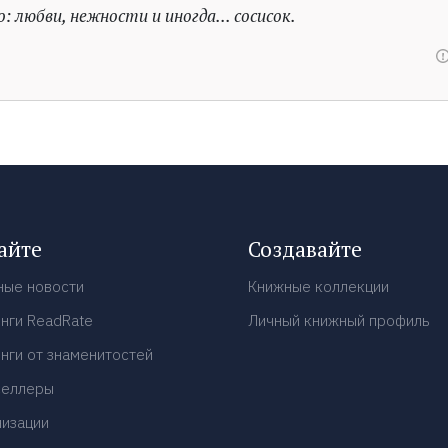
: любви, нежности и иногда... сосисок.
айте
Создавайте
ные новости
Книжные коллекции
нги ReadRate
Личный книжный профиль
нги от знаменитостей
селлеры
низации