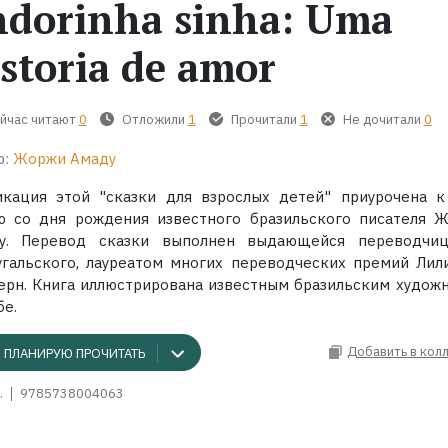
ndorinha sinha: Uma
storia de amor
йчас читают
0
Отложили
1
Прочитали
1
Не дочитали
0
р:
Жоржи Амаду
икация этой "сказки для взрослых детей" приурочена к
ю со дня рождения известного бразильского писателя 
у. Перевод сказки выполнен выдающейся переводчи
угальского, лауреатом многих переводческих премий Лил
ерн. Книга иллюстрирована известным бразильским худож
бе.
Добавить в кол
ПЛАНИРУЮ ПРОЧИТАТЬ
.
9785738004063