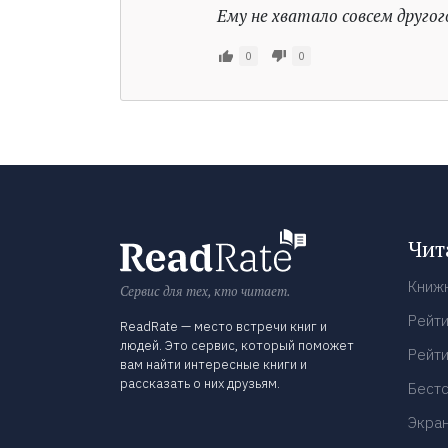
Ему не хватало совсем другого
0
0
Чит
Книж
Сервис для тех, кто читает.
Рейти
ReadRate — место встречи книг и
людей. Это сервис, который поможет
Рейти
вам найти интересные книги и
рассказать о них друзьям.
Бест
Экра