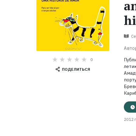
a
hi
Се
Авто
Публ
0
лети
ПОДЕЛИТЬСЯ
Амад
порт
Брев
Кари
2012 г