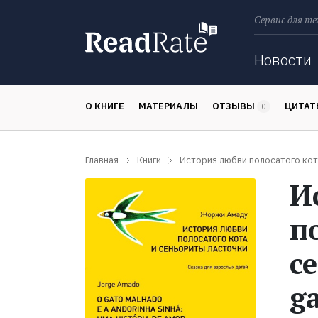
Сервис для те
Поиск
Новости
О КНИГЕ
МАТЕРИАЛЫ
ОТЗЫВЫ
ЦИТА
0
Главная
Книги
История любви полосатого кота 
И
п
с
g