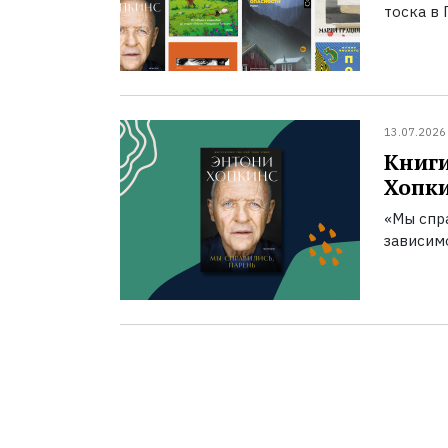
тоска в 
13.07.2026
Книги
Хопк
«Мы спра
зависим