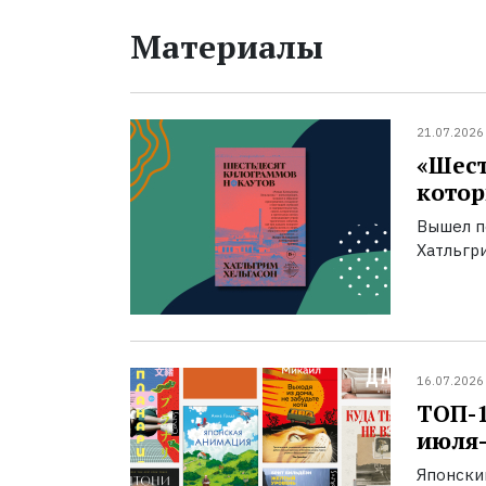
Материалы
21.07.2026
«Шест
котор
Вышел п
Хатльгри
16.07.2026
ТОП-
июля-
Японски