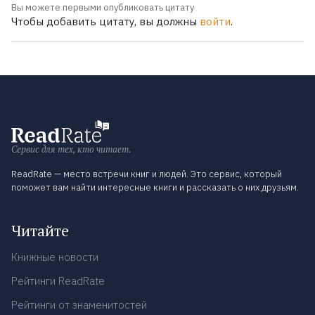
Вы можете первыми опубликовать цитату
Чтобы добавить цитату, вы должны
войти
.
Сервис для тех, кто читает.
ReadRate — место встречи книг и людей. Это сервис, который
поможет вам найти интересные книги и рассказать о них друзьям.
Читайте
Книжные новости
Рейтинги ReadRate
Рейтинги от знаменитостей