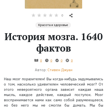
Жанры
0
Серии
Красота и здоровье
История мозга. 1640
Экранизации
фактов
Коллекции
0
0
0
0
Автор:
Стивен Джуан
Наш мозг поразителен! Вы когда-нибудь задумывались
о том, насколько удивителен человеческий мозг? От
этого невероятного органа зависит каждая наша
мысль, каждое действие, каждый поступок. Мозг
воспринимается нами как само собой разумеющееся,
но без него мы не смогли бы думать. Мы бы