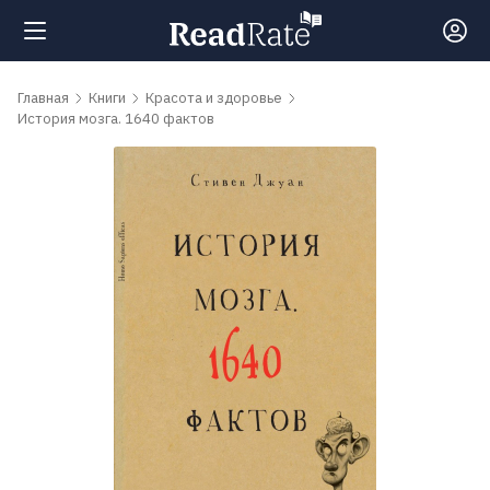
Поиск
Главная
Книги
Красота и здоровье
История мозга. 1640 фактов
Новости
Рейтинги
Книги
Самые
обсуждаемые
книги
Авторы