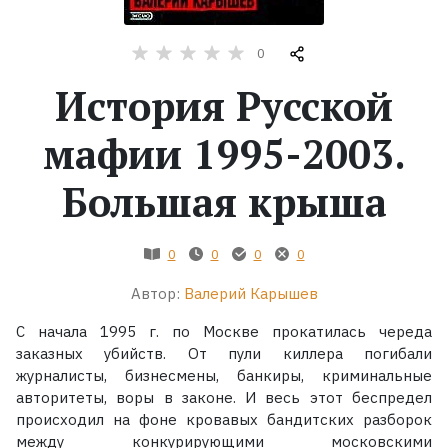
Жанры
0
История Русской
Серии
мафии 1995-2003.
Экранизации
Большая крыша
Коллекции
0
0
0
0
Автор:
Валерий Карышев
С начала 1995 г. по Москве прокатилась череда
заказных убийств. От пули киллера погибали
журналисты, бизнесмены, банкиры, криминальные
авторитеты, воры в законе. И весь этот беспредел
происходил на фоне кровавых бандитских разборок
между конкурирующими московскими