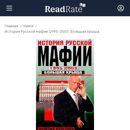
Поиск
Главная
Книги
История Русской мафии 1995-2003. Большая крыша
Новости
Рейтинги
Книги
Самые
обсуждаемые
книги
Авторы