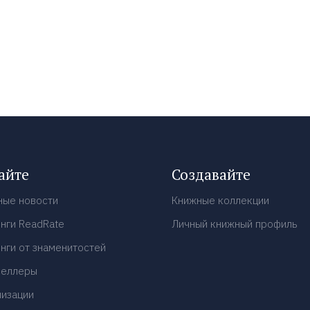
айте
Создавайте
ные новости
Книжные коллекции
нги ReadRate
Личный книжный профиль
нги от знаменитостей
селлеры
низации