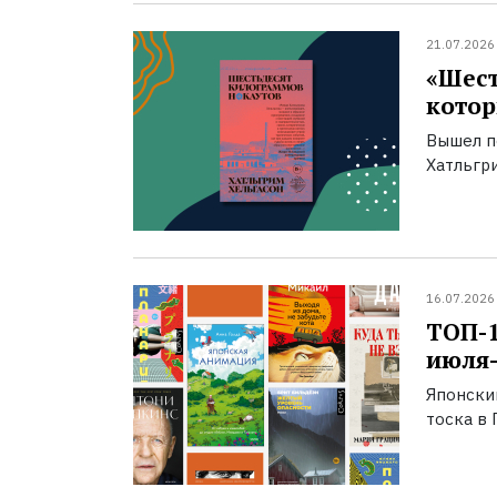
21.07.2026
«Шест
котор
Вышел п
Хатльгри
16.07.2026
ТОП-
июля-
Японски
тоска в 