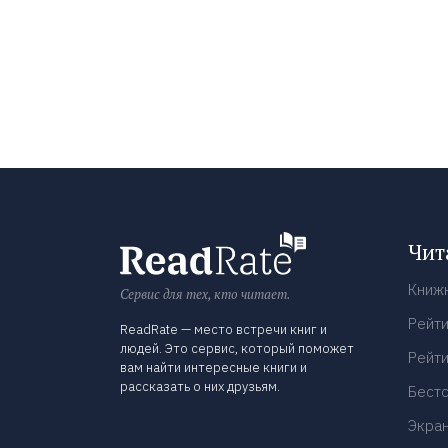
Чит
Книж
Сервис для тех, кто читает.
Рейти
ReadRate — место встречи книг и
людей. Это сервис, который поможет
Рейти
вам найти интересные книги и
рассказать о них друзьям.
Бест
Экра