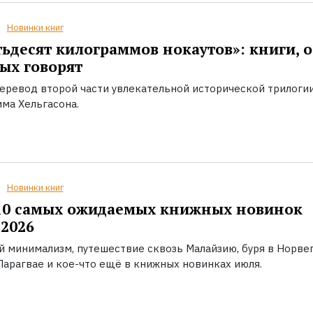
Новинки книг
ьдесят килограммов нокаутов»: книги, о
ых говорят
еревод второй части увлекательной исторической трилоги
ма Хельгасона.
Новинки книг
10 самых ожидаемых книжных новинок
2026
й минимализм, путешествие сквозь Малайзию, буря в Норвег
Парагвае и кое-что ещё в книжных новинках июля.