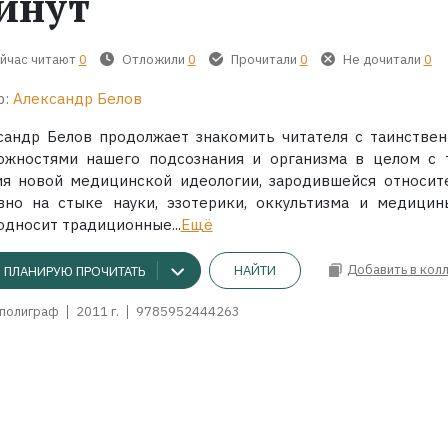
инут
йчас читают
0
Отложили
0
Прочитали
0
Не дочитали
0
р:
Александр Белов
сандр Белов продолжает знакомить читателя с таинстве
ожностями нашего подсознания и организма в целом с 
ия новой медицинской идеологии, зародившейся относит
вно на стыке науки, эзотерики, оккультизма и медицин
односит традиционные...
Ещё
Добавить в кол
НАЙТИ
ПЛАНИРУЮ ПРОЧИТАТЬ
полиграф
2011 г.
9785952444263