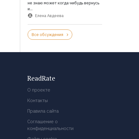
не знаю может когда-нибудь вернусь
и...
Елена Авдеева
Все обсуждения
ReadRate
О проекте
Контакты
Правила сайта
Соглашение о
конфиденциальности
Файлы cookie