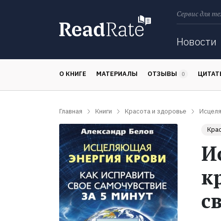
Сервис для те
Поиск
Новости
О КНИГЕ
МАТЕРИАЛЫ
ОТЗЫВЫ
ЦИТА
0
Главная
Книги
Красота и здоровье
Исцеля
Крас
И
к
с