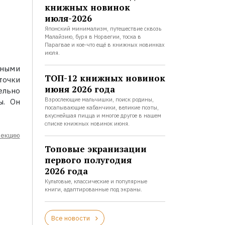
книжных новинок
июля-2026
Японский минимализм, путешествие сквозь
Малайзию, буря в Норвегии, тоска в
Парагвае и кое-что ещё в книжных новинках
июля.
нными
ТОП-12 книжных новинок
точки
июня 2026 года
ельно
Взрослеющие мальчишки, поиск родины,
ы. Он
посапывающие кабанчики, великие поэты,
вкуснейшая пицца и многое другое в нашем
списке книжных новинок июня.
лекцию
Топовые экранизации
первого полугодия
2026 года
Культовые, классические и популярные
книги, адаптированные под экраны.
Все новости