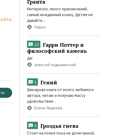
Гранта
Интересно, много приключений,
самый нежданный конец. Детям не
войти
.
давайте...
Павел
Гарри Поттер и
22
философский камень
да!
алексей ладыжинский
Гений
1
Шикарная книга от моего любимого
ти
автора, читаю и получаю массу
удовольствия...
Елена Авдеева
Гроздья гнева
6
Стоит на полке пока не дочитанной,