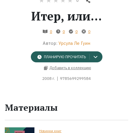
0
Итер, или...
Жанры
Серии
0
0
0
0
Автор:
Урсула Ле Гуин
Экранизации
ПЛАНИРУЮ ПРОЧИТАТЬ
Коллекции
Добавить в коллекцию
2008 г.
9785699299584
Материалы
Новинки книг