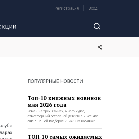
Регистрация
Вход
екции
ПОПУЛЯРНЫЕ НОВОСТИ
Топ-10 книжных новинок
мая 2026 года
Роман на трёх языках, много чудес,
атмосферный островной детектив и кое-что
ещё в нашей подборке книжных новинок.
алубе
варах
ТОП-10 самых ожидаемых