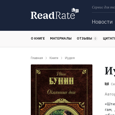
Сервис для те
Поиск
Новости
О КНИГЕ
МАТЕРИАЛЫ
ОТЗЫВЫ
ЦИТА
0
Главная
Книги
Иудея
И
Се
Авто
«Шти
гам,