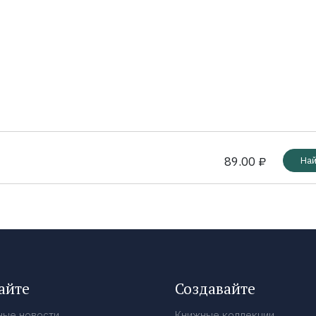
89.00 ₽
Най
айте
Создавайте
ные новости
Книжные коллекции