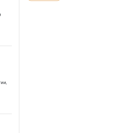
и
ии,