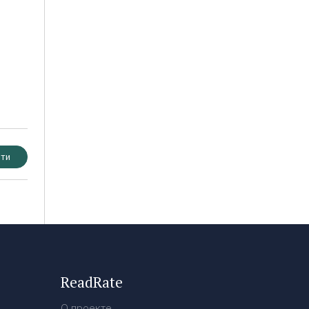
ти
ReadRate
О проекте