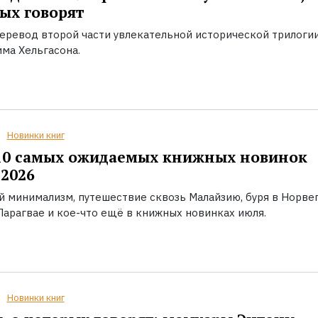
ых говорят
еревод второй части увлекательной исторической трилоги
ма Хельгасона.
Новинки книг
10 самых ожидаемых книжных новинок
2026
й минимализм, путешествие сквозь Малайзию, буря в Норвег
Парагвае и кое-что ещё в книжных новинках июля.
Новинки книг