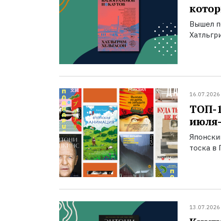
котор
Вышел п
Хатльгри
16.07.2026
ТОП-
июля-
Японски
тоска в 
13.07.2026