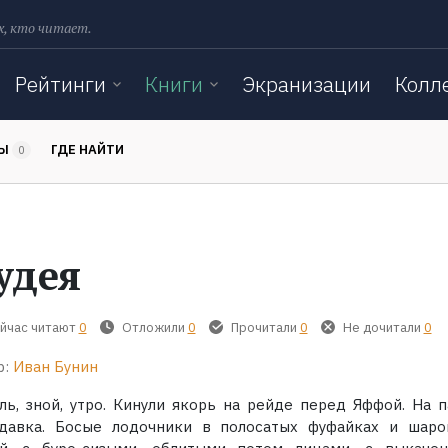
х, кто читает.
Рейтинги
Книги
Экранизации
Колл
ТЫ
ГДЕ НАЙТИ
0
удея
йчас читают
0
Отложили
0
Прочитали
0
Не дочитали
0
р:
Иван Бунин
ль, зной, утро. Кинули якорь на рейде перед Яффой. На п
 давка. Босые лодочники в полосатых фуфайках и шаро