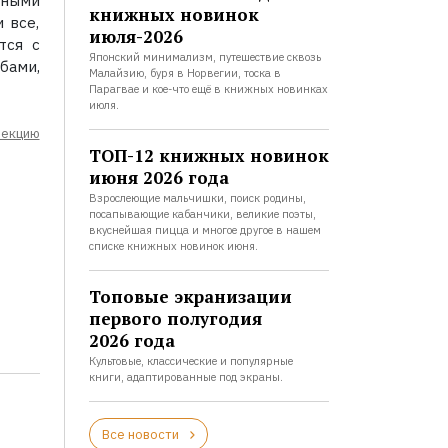
нными
книжных новинок
 все,
июля-2026
тся с
Японский минимализм, путешествие сквозь
бами,
Малайзию, буря в Норвегии, тоска в
Парагвае и кое-что ещё в книжных новинках
июля.
лекцию
ТОП-12 книжных новинок
июня 2026 года
Взрослеющие мальчишки, поиск родины,
посапывающие кабанчики, великие поэты,
вкуснейшая пицца и многое другое в нашем
списке книжных новинок июня.
Топовые экранизации
первого полугодия
2026 года
Культовые, классические и популярные
книги, адаптированные под экраны.
Все новости