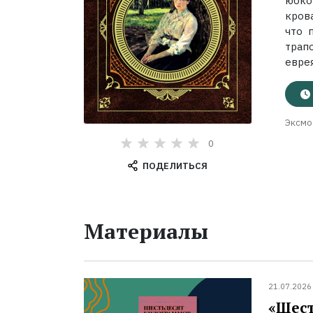
юбко
кров
что 
трап
евре
Эксмо
0
ПОДЕЛИТЬСЯ
Материалы
21.07.2026
«Шест