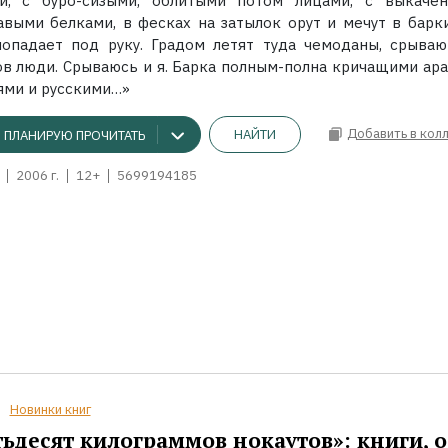
й, с буро-сизыми, облитыми потом лицами, с выкаче
авыми белками, в фесках на затылок орут и мечут в барки
попадает под руку. Градом летят туда чемоданы, срываю
ов люди. Срываюсь и я. Барка полным-полна кричащими ара
ями и русскими…»
Добавить в кол
НАЙТИ
ПЛАНИРУЮ ПРОЧИТАТЬ
2006 г.
12+
5699194185
Новинки книг
ьдесят килограммов нокаутов»: книги, о