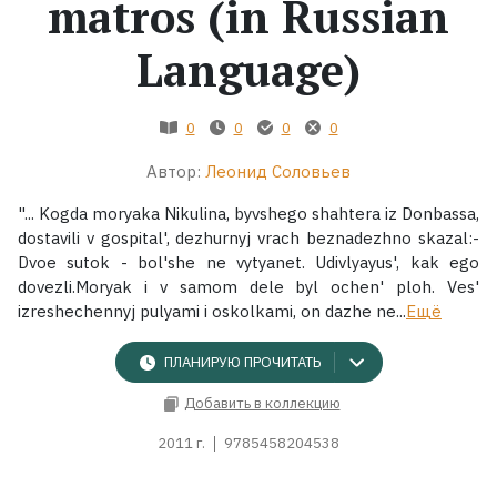
matros (in Russian
Жанры
Language)
Серии
0
0
0
0
Экранизации
Автор:
Леонид Соловьев
"... Kogda moryaka Nikulina, byvshego shahtera iz Donbassa,
Коллекции
dostavili v gospital', dezhurnyj vrach beznadezhno skazal:-
Dvoe sutok - bol'she ne vytyanet. Udivlyayus', kak ego
dovezli.Moryak i v samom dele byl ochen' ploh. Ves'
izreshechennyj pulyami i oskolkami, on dazhe ne...
Ещё
ПЛАНИРУЮ ПРОЧИТАТЬ
Добавить в коллекцию
2011 г.
9785458204538