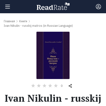
Поиск
Главная
Книги
Ivan Nikulin - russkij matros (in Russian Language)
Новости
Рейтинги
Книги
Самые
0
обсуждаемые
книги
Ivan Nikulin - russkij
Авторы