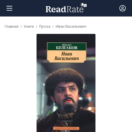
Поиск
Главная
Книги
Проза
Иван Васильевич
Новости
Рейтинги
Книги
Самые
обсуждаемые
книги
Авторы