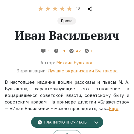
18
Жанры
Проза
Серии
Иван Васильевич
Экранизации
1
11
42
0
Автор:
Михаил Булгаков
Коллекции
Экранизации:
Лучшие экранизации Булгакова
В настоящее издание вошли рассказы и пьесы М. А.
Булгакова, характеризующие его отношение к
воцарившейся советской власти, советскому быту и
советским нравам. На примере дилогии «Блаженство»
— «Иван Васильевич» можно проследить, как...
Ещё
ПЛАНИРУЮ ПРОЧИТАТЬ