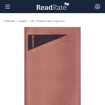
Поиск
Главная
Книги
Из «Повестей о прозе»
Новости
Рейтинги
Книги
Самые
обсуждаемые
книги
Авторы