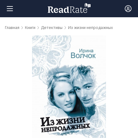
Поиск
Главная
Книги
Детективы
Из жизни непродажных
Новости
Рейтинги
Книги
Самые
обсуждаемые
книги
Авторы