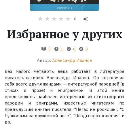
Жанры
0
Серии
Избранное у других
Экранизации
0
1
0
0
Автор:
Александр Иванов
Коллекции
Без малого четверть века работает в литературе
писатель-сатирик Александр Иванов. Он ограничил
себя всего двумя жанрами — литературной пародией (в
стихах и прозе) и эпиграммой. В этой книге
представлены наиболее интересные из стихотворных
пародий и эпиграмм, известные читателям по
предыдущим книгам писателя: "Пегас не роскошь", "С
Пушкиным на дружеской ноге", "Плоды вдохновения" и
др.