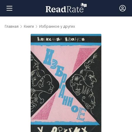
Поиск
Главная
Книги
Избранное у других
Новости
Рейтинги
Книги
Самые
обсуждаемые
книги
Авторы