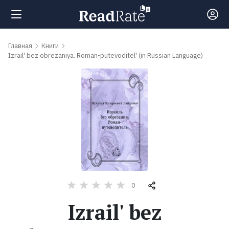
Поиск
Главная
Книги
Izrail' bez obrezaniya. Roman-putevoditel' (in Russian Language)
Новости
Рейтинги
Книги
Самые
0
обсуждаемые
книги
Izrail' bez
Авторы