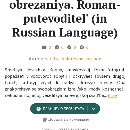
obrezaniya. Roman-
Жанры
putevoditel' (in
Серии
Russian Language)
Экранизации
0
0
0
0
Автор:
Natal'ya Valer'evna Lajdinen
Коллекции
Smelaya devushka Karina, moskovskij feshn-fotograf,
popadaet v vodovorot sobytij i otkryvaet sovsem drugoj
Izrail', kotoryj vryad li uvidyat lenivye turisty. Ona
znakomitsya so svoeobraziem izrail'skoj mody, koshernoj i
nekoshernoj edoj, veselitsya na evrejskoj svad'be,...
Ещё
ПЛАНИРУЮ ПРОЧИТАТЬ
Добавить в коллекцию
2009 г.
9785386011406