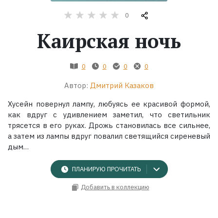
0
Жанры
Каирская ночь
Серии
0
0
0
0
Экранизации
Автор:
Дмитрий Казаков
Коллекции
Хусейн повернул лампу, любуясь ее красивой формой,
как вдруг с удивлением заметил, что светильник
трясется в его руках. Дрожь становилась все сильнее,
а затем из лампы вдруг повалил светящийся сиреневый
дым…
ПЛАНИРУЮ ПРОЧИТАТЬ
Добавить в коллекцию