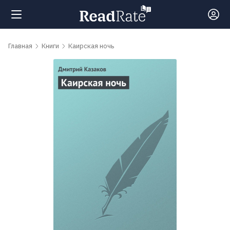
Поиск
Главная
Книги
Каирская ночь
Новости
Рейтинги
Книги
Самые
обсуждаемые
книги
Авторы