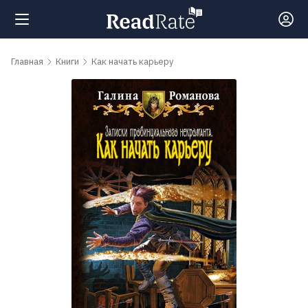
Поиск
Главная
Книги
Как начать карьеру
Новости
Рейтинги
Книги
Самые
обсуждаемые
книги
Авторы