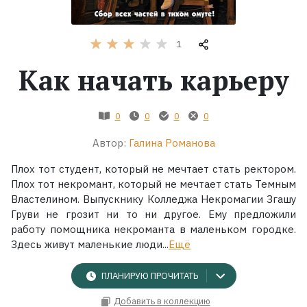
Жанры
1
Серии
Как начать карьеру
Экранизации
0
0
0
0
Автор:
Галина Романова
Коллекции
Плох тот студент, который не мечтает стать ректором.
Плох тот некромант, который не мечтает стать Темным
Властелином. Выпускнику Колледжа Некромагии Згашу
Груви не грозит ни то ни другое. Ему предложили
работу помощника некроманта в маленьком городке.
Здесь живут маленькие люди...
Ещё
ПЛАНИРУЮ ПРОЧИТАТЬ
Добавить в коллекцию