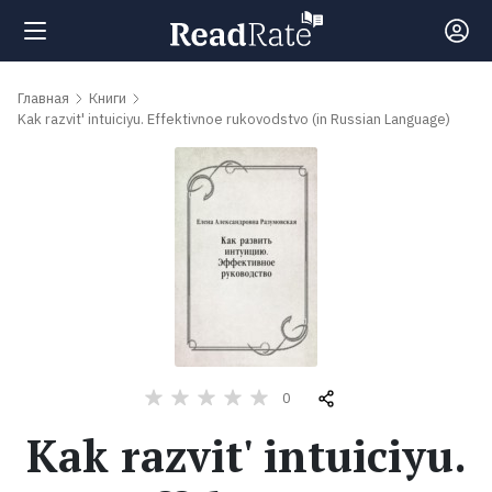
Поиск
Главная
Книги
Kak razvit' intuiciyu. Effektivnoe rukovodstvo (in Russian Language)
Новости
Рейтинги
Книги
Самые
0
обсуждаемые
книги
Kak razvit' intuiciyu.
Авторы