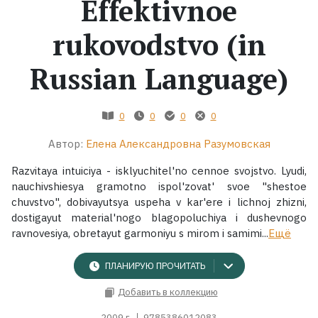
Effektivnoe
Жанры
rukovodstvo (in
Серии
Russian Language)
Экранизации
0
0
0
0
Автор:
Елена Александровна Разумовская
Коллекции
Razvitaya intuiciya - isklyuchitel'no cennoe svojstvo. Lyudi,
nauchivshiesya gramotno ispol'zovat' svoe "shestoe
chuvstvo", dobivayutsya uspeha v kar'ere i lichnoj zhizni,
dostigayut material'nogo blagopoluchiya i dushevnogo
ravnovesiya, obretayut garmoniyu s mirom i samimi...
Ещё
ПЛАНИРУЮ ПРОЧИТАТЬ
Добавить в коллекцию
2009 г.
9785386012083