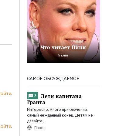
Что читает Пинк
5 книг
САМОЕ ОБСУЖДАЕМОЕ
войти
.
Дети капитана
3
Гранта
Интересно, много приключений,
самый нежданный конец. Детям не
давайте...
войти
.
Павел