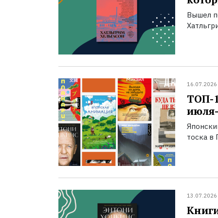
Вышел п
Хатльгри
16.07.2026
ТОП-
июля-
Японски
тоска в 
13.07.2026
Книги