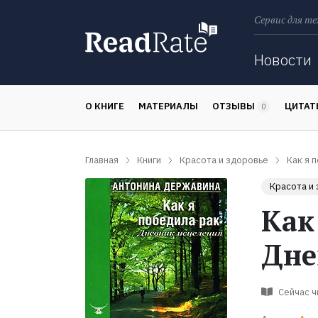
Сервис для те
Поиск
Новости
О КНИГЕ
МАТЕРИАЛЫ
ОТЗЫВЫ
ЦИТА
0
Главная
Книги
Красота и здоровье
Как я 
Красота и
Как
Дне
Сейчас 