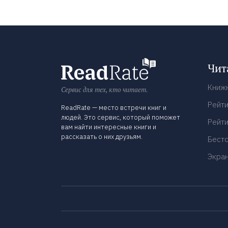
Чит
Книж
Сервис для тех, кто читает.
Рейти
ReadRate — место встречи книг и
людей. Это сервис, который поможет
Рейти
вам найти интересные книги и
рассказать о них друзьям.
Бест
Экра