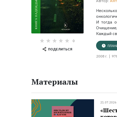
Автор:
Ант
Нескольк
онкологич
И тогда о
Очищение,
Каждый сво
0
ПЛАН
ПОДЕЛИТЬСЯ
2008 г.
97
Материалы
21.07.2026
«Шест
котор