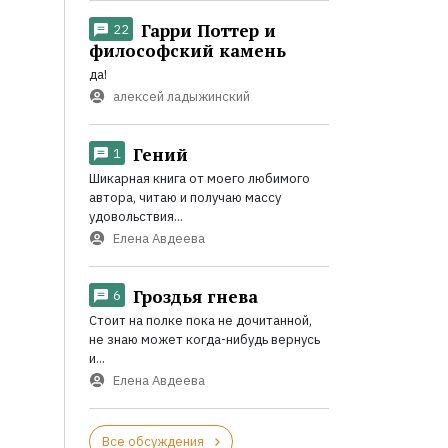
Гарри Поттер и
22
философский камень
да!
алексей ладыжинский
Гений
1
Шикарная книга от моего любимого
автора, читаю и получаю массу
удовольствия...
Елена Авдеева
Гроздья гнева
6
Стоит на полке пока не дочитанной,
не знаю может когда-нибудь вернусь
и...
Елена Авдеева
Все обсуждения