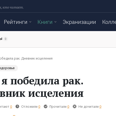
х, кто читает.
Рейтинги
Книги
Экранизации
Колл
ТЫ
0
победила рак. Дневник исцеления
 здоровье
 я победила рак.
вник исцеления
читают
0
Отложили
0
Прочитали
0
Не дочитали
0