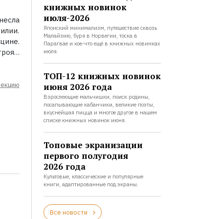
книжных новинок
июля-2026
несла
Японский минимализм, путешествие сквозь
илии.
Малайзию, буря в Норвегии, тоска в
цине.
Парагвае и кое-что ещё в книжных новинках
троя…
июля.
ТОП-12 книжных новинок
лекцию
июня 2026 года
Взрослеющие мальчишки, поиск родины,
посапывающие кабанчики, великие поэты,
вкуснейшая пицца и многое другое в нашем
списке книжных новинок июня.
Топовые экранизации
первого полугодия
2026 года
Культовые, классические и популярные
книги, адаптированные под экраны.
Все новости