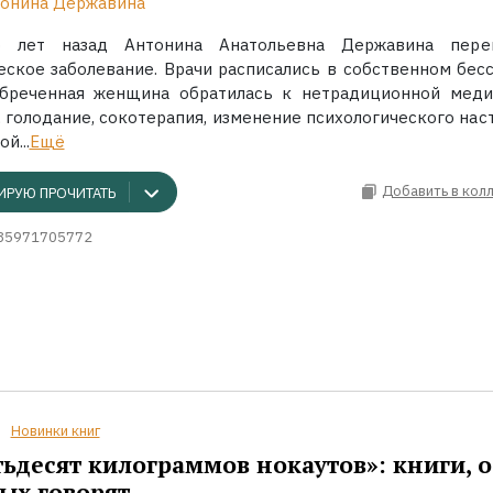
онина Державина
о лет назад Антонина Анатольевна Державина пере
еское заболевание. Врачи расписались в собственном бесс
бреченная женщина обратилась к нетрадиционной меди
 голодание, сокотерапия, изменение психологического нас
й...
Ещё
Добавить в кол
ИРУЮ ПРОЧИТАТЬ
85971705772
Новинки книг
ьдесят килограммов нокаутов»: книги, о
ых говорят