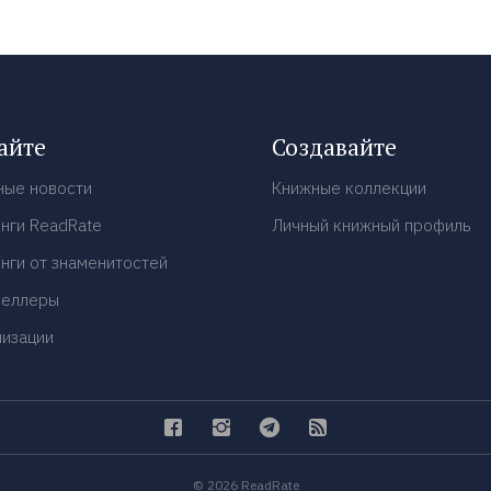
айте
Создавайте
ные новости
Книжные коллекции
нги ReadRate
Личный книжный профиль
нги от знаменитостей
селлеры
низации
© 2026 ReadRate