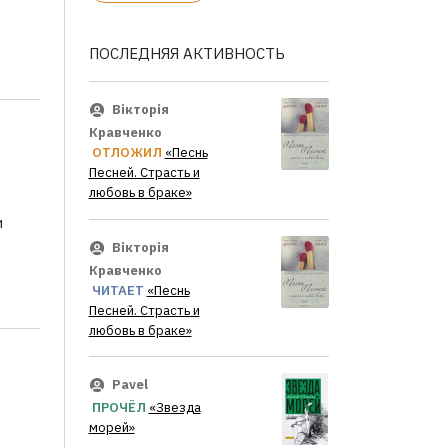
ПОСЛЕДНЯЯ АКТИВНОСТЬ
Вікторія
Кравченко
ОТЛОЖИЛ
«Песнь
Песней. Страсть и
любовь в браке»
и
Вікторія
Кравченко
ЧИТАЕТ
«Песнь
Песней. Страсть и
любовь в браке»
Pavel
ПРОЧЁЛ
«Звезда
морей»