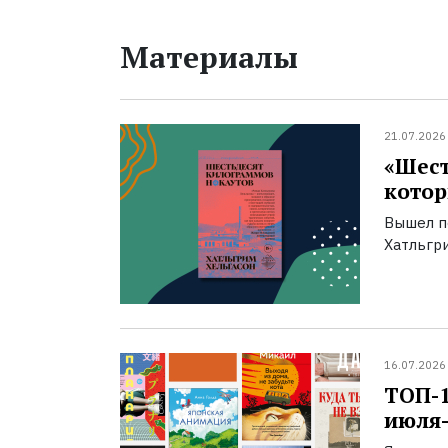
Материалы
21.07.2026
«Шест
котор
Вышел п
Хатльгри
16.07.2026
ТОП-
июля-