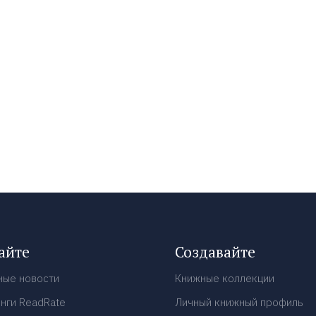
айте
Создавайте
ные новости
Книжные коллекции
нги ReadRate
Личный книжный профиль