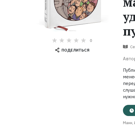
м
у
п
0
Се
ПОДЕЛИТЬСЯ
Авто
Публ
мене
пере
слуш
нужно
Манн,