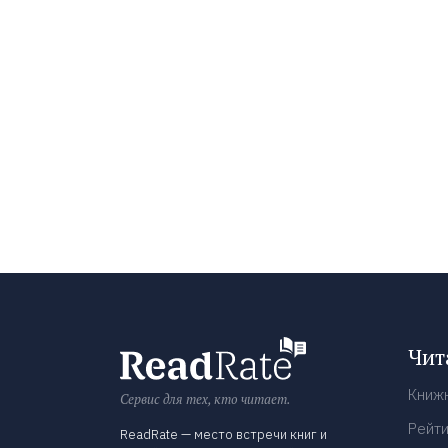
Чит
Книж
Сервис для тех, кто читает.
Рейти
ReadRate — место встречи книг и