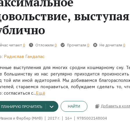
аксимальное
довольствие, выступая
ублично
йчас читают
0
Отложили
0
Прочитали
0
Не дочитали
0
р:
Радислав Гандапас
ичные выступления для многих сродни кошмарному сну. Т
е большинству из нас регулярно приходится произносить
д той или иной аудиторией. Мы добиваемся благорасполо
ателей, стараемся понравиться, побуждаем сделать то, чт
: согласиться с...
Ещё
Добавить в кол
НАЙТИ
ПЛАНИРУЮ ПРОЧИТАТЬ
 Иванов и Фербер (МИФ)
2017 г.
16+
9785002148004