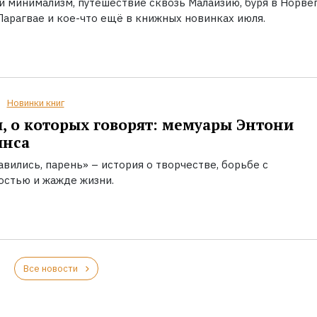
й минимализм, путешествие сквозь Малайзию, буря в Норвег
Парагвае и кое-что ещё в книжных новинках июля.
Новинки книг
, о которых говорят: мемуары Энтони
инса
вились, парень» – история о творчестве, борьбе с
остью и жажде жизни.
Все новости