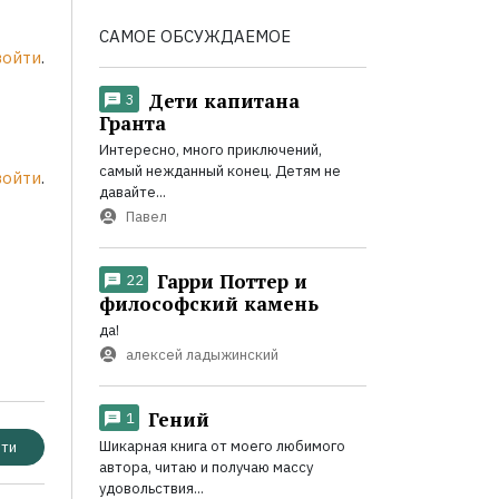
САМОЕ ОБСУЖДАЕМОЕ
войти
.
Дети капитана
3
Гранта
Интересно, много приключений,
самый нежданный конец. Детям не
войти
.
давайте...
Павел
Гарри Поттер и
22
философский камень
да!
алексей ладыжинский
Гений
1
Шикарная книга от моего любимого
ти
автора, читаю и получаю массу
удовольствия...