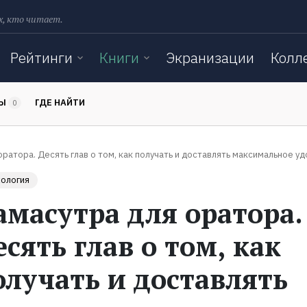
х, кто читает.
Рейтинги
Книги
Экранизации
Колл
ТЫ
ГДЕ НАЙТИ
0
оратора. Десять глав о том, как получать и доставлять максимальное у
ология
амасутра для оратора.
есять глав о том, как
олучать и доставлять