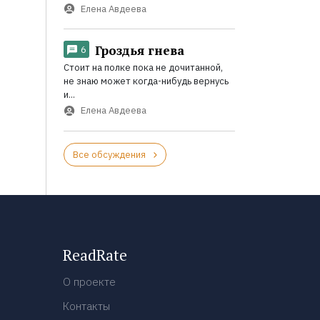
Елена Авдеева
Гроздья гнева
6
Стоит на полке пока не дочитанной,
не знаю может когда-нибудь вернусь
и...
Елена Авдеева
Все обсуждения
ReadRate
О проекте
Контакты