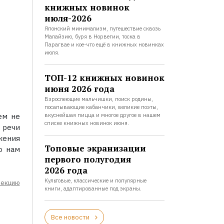
книжных новинок
июля-2026
Японский минимализм, путешествие сквозь
Малайзию, буря в Норвегии, тоска в
Парагвае и кое-что ещё в книжных новинках
июля.
ТОП-12 книжных новинок
июня 2026 года
Взрослеющие мальчишки, поиск родины,
посапывающие кабанчики, великие поэты,
вкуснейшая пицца и многое другое в нашем
ем не
списке книжных новинок июня.
 речи
жения
Топовые экранизации
о нам
первого полугодия
2026 года
Культовые, классические и популярные
лекцию
книги, адаптированные под экраны.
Все новости