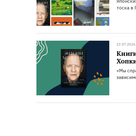
Японски
тоска в 
13.07.2026
Книги
Хопк
«Мы спра
зависим