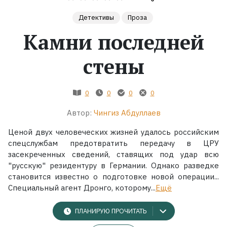
Детективы
Проза
Жанры
Камни последней
Серии
стены
Экранизации
0
0
0
0
Коллекции
Автор:
Чингиз Абдуллаев
Ценой двух человеческих жизней удалось российским
спецслужбам предотвратить передачу в ЦРУ
засекреченных сведений, ставящих под удар всю
"русскую" резидентуру в Германии. Однако разведке
становится известно о подготовке новой операции...
Специальный агент Дронго, которому...
Ещё
ПЛАНИРУЮ ПРОЧИТАТЬ