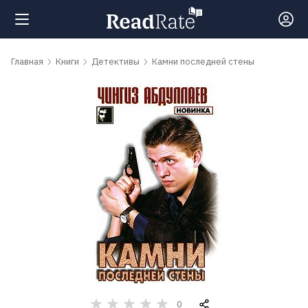
Поиск
Главная
Книги
Детективы
Камни последней стены
Новости
Рейтинги
Книги
Самые
обсуждаемые
книги
Авторы
0