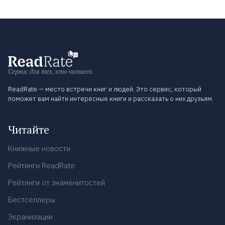
Сервис для тех, кто читает.
ReadRate — место встречи книг и людей. Это сервис, который
поможет вам найти интересные книги и рассказать о них друзьям.
Читайте
Книжные новости
Рейтинги ReadRate
Рейтинги от знаменитостей
Бестселлеры
Экранизации