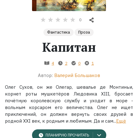
Жанры
0
Серии
Фантастика
Проза
Капитан
Экранизации
4
2
0
1
Коллекции
Автор:
Валерий Большаков
Олег Сухов, он же Олегар, шевалье де Монтиньи,
корнет роты мушкетёров Людовика XIII, бросает
почётную королевскую службу и уходит в море -
вольным корсаром его величества. Олег не ищет
приключений, он должен вернуть своих друзей в
родной XXI век, к родным и любимым. Да и сам...
Ещё
ПЛАНИРУЮ ПРОЧИТАТЬ