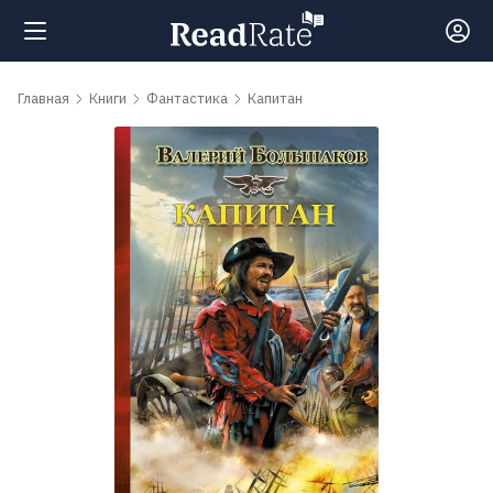
Поиск
Главная
Книги
Фантастика
Капитан
Новости
Рейтинги
Книги
Самые
обсуждаемые
книги
Авторы