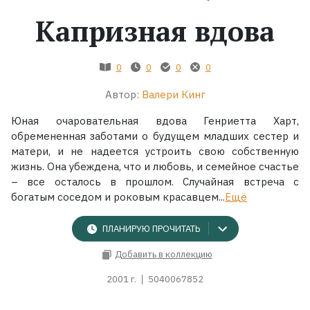
Капризная вдова
Жанры
Серии
0
0
0
0
Автор:
Валери Кинг
Экранизации
Юная очаровательная вдова Генриетта Харт,
обремененная заботами о будущем младших сестер и
Коллекции
матери, и не надеется устроить свою собственную
жизнь. Она убеждена, что и любовь, и семейное счастье
– все осталось в прошлом. Случайная встреча с
богатым соседом и роковым красавцем...
Ещё
ПЛАНИРУЮ ПРОЧИТАТЬ
Добавить в коллекцию
2001 г.
5040067852