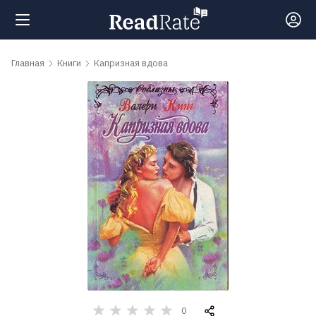
Поиск
Главная
Книги
Капризная вдова
Новости
Рейтинги
Книги
Самые
обсуждаемые
книги
0
Авторы