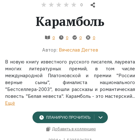
0
Жанры
Карамболь
Серии
0
0
0
0
Экранизации
Автор:
Вячеслав Дегтев
В новую книгу известного русского писателя, лауреата
Коллекции
многих литературных премий, в том числе
международной Платоновской и премии "России
верные сыны", финалиста национального
"Бестселлера-2003", вошли рассказы и романтическая
повесть "Белая невеста". Карамболь - это мастерский...
Ещё
ПЛАНИРУЮ ПРОЧИТАТЬ
Добавить в коллекцию