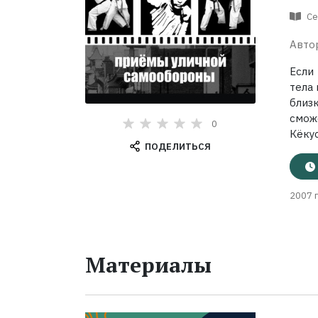
Се
Авто
Если
тела 
близк
смож
0
Кёкус
ПОДЕЛИТЬСЯ
2007 г
Материалы