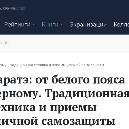
х, кто читает.
Рейтинги
Книги
Экранизации
Колл
ТЫ
0
ному. Традиционная техника и приемы уличной самозащиты
аратэ: от белого пояса
ерному. Традиционна
ехника и приемы
личной самозащиты