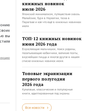
книжных новинок
июля-2026
Японский минимализм, путешествие сквозь
Малайзию, буря в Норвегии, тоска в
Парагвае и кое-что ещё в книжных новинках
монию
июля.
 своих
щью вы
ТОП-12 книжных новинок
стиля
июня 2026 года
Взрослеющие мальчишки, поиск родины,
посапывающие кабанчики, великие поэты,
вкуснейшая пицца и многое другое в нашем
лекцию
списке книжных новинок июня.
Топовые экранизации
первого полугодия
2026 года
Культовые, классические и популярные
книги, адаптированные под экраны.
Все новости