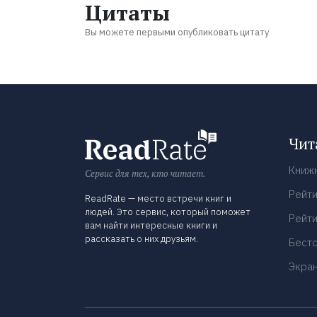
Цитаты
Вы можете первыми опубликовать цитату
Чит
Книж
Сервис для тех, кто читает.
Рейти
ReadRate — место встречи книг и
людей. Это сервис, который поможет
Рейти
вам найти интересные книги и
рассказать о них друзьям.
Бест
Экра