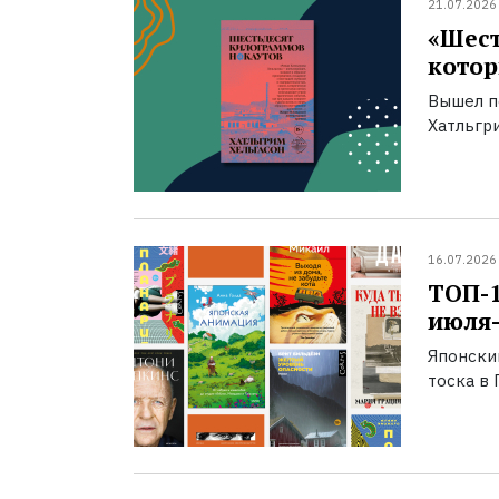
21.07.2026
«Шест
котор
Вышел п
Хатльгри
16.07.2026
ТОП-
июля-
Японски
тоска в 