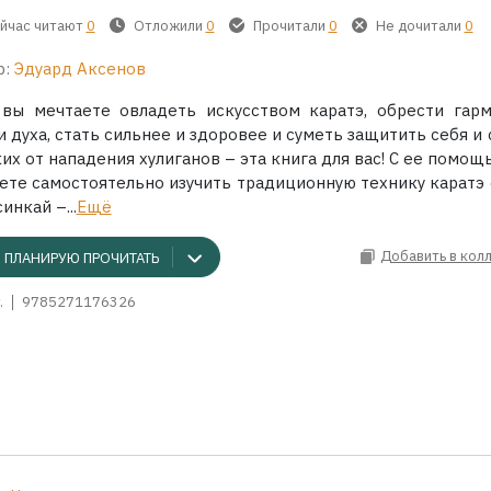
йчас читают
0
Отложили
0
Прочитали
0
Не дочитали
0
р:
Эдуард Аксенов
 вы мечтаете овладеть искусством каратэ, обрести гар
и духа, стать сильнее и здоровее и суметь защитить себя и
их от нападения хулиганов – эта книга для вас! С ее помо
ете самостоятельно изучить традиционную технику каратэ 
инкай –...
Ещё
Добавить в кол
ПЛАНИРУЮ ПРОЧИТАТЬ
.
9785271176326