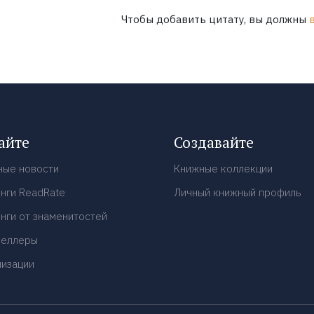
Чтобы добавить цитату, вы должны
айте
Создавайте
ные новости
Книжные коллекции
нги ReadRate
Личный книжный профиль
нги от знаменитостей
селлеры
низации