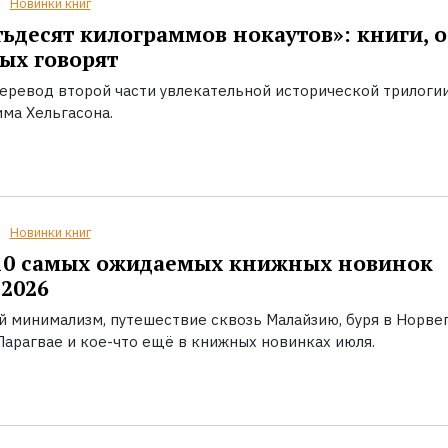
Новинки книг
ьдесят килограммов нокаутов»: книги, о
ых говорят
еревод второй части увлекательной исторической трилоги
ма Хельгасона.
Новинки книг
10 самых ожидаемых книжных новинок
2026
й минимализм, путешествие сквозь Малайзию, буря в Норвег
Парагвае и кое-что ещё в книжных новинках июля.