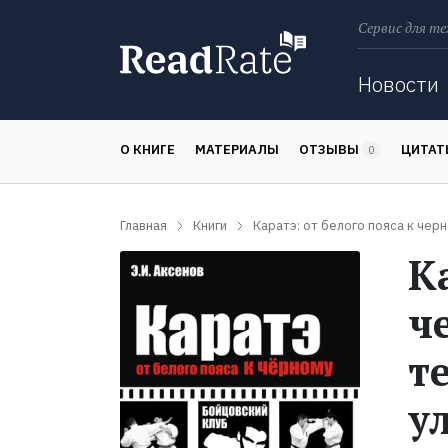
Сервис для те
Поиск
Новости
О КНИГЕ
МАТЕРИАЛЫ
ОТЗЫВЫ
ЦИТА
0
Главная
Книги
Каратэ: от белого пояса к чер
К
ч
т
у