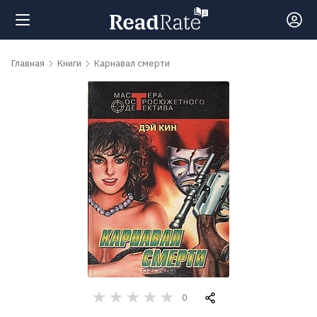
Поиск
Главная
Книги
Карнавал смерти
Новости
Рейтинги
Книги
Самые
обсуждаемые
книги
0
Авторы