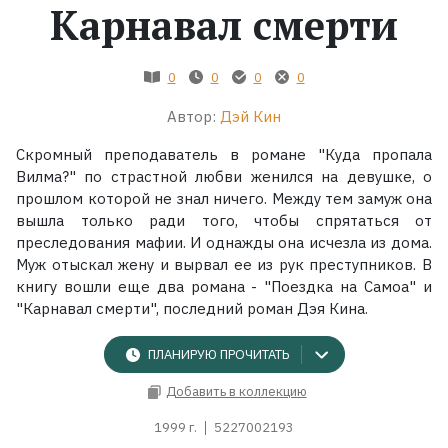
Карнавал смерти
Жанры
0
0
0
0
Серии
Автор:
Дэй Кин
Экранизации
Скромный преподаватель в романе "Куда пропала
Вилма?" по страстной любви женился на девушке, о
прошлом которой не знал ничего. Между тем замуж она
Коллекции
вышла только ради того, чтобы спрятаться от
преследования мафии. И однажды она исчезла из дома.
Муж отыскал жену и вырвал ее из рук преступников. В
книгу вошли еще два романа - "Поездка на Самоа" и
"Карнавал смерти", последний роман Дэя Кина.
ПЛАНИРУЮ ПРОЧИТАТЬ
Добавить в коллекцию
1999 г.
5227002193