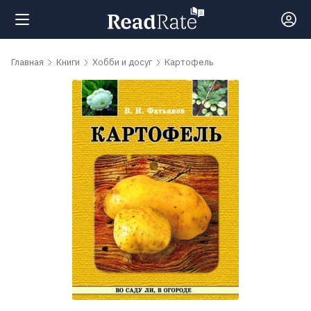
Поиск
Главная
Книги
Хобби и досуг
Картофель
Новости
Рейтинги
Книги
Самые
обсуждаемые
книги
Авторы