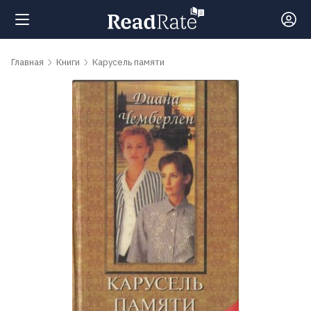
Поиск
Главная
Книги
Карусель памяти
Новости
Рейтинги
Книги
Самые
обсуждаемые
книги
Авторы