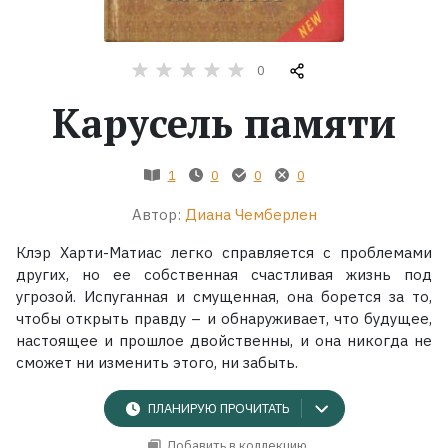
Жанры
0
Серии
Карусель памяти
Экранизации
1
0
0
0
Коллекции
Автор:
Диана Чемберлен
Клэр Харти-Матиас легко справляется с проблемами
других, но ее собственная счастливая жизнь под
угрозой. Испуганная и смущенная, она борется за то,
чтобы открыть правду – и обнаруживает, что будущее,
настоящее и прошлое двойственны, и она никогда не
сможет ни изменить этого, ни забыть.
ПЛАНИРУЮ ПРОЧИТАТЬ
Добавить в коллекцию