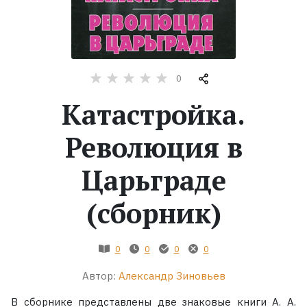
Жанры
Серии
0
Экранизации
Катастройка.
Революция в
Коллекции
Царьграде
(сборник)
0
0
0
0
Автор:
Александр Зиновьев
В сборнике представлены две знаковые книги А. А.