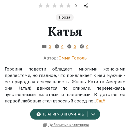
0
Жанры
Проза
Катья
Серии
Экранизации
0
0
0
0
Автор:
Эмма Тополь
Коллекции
Героиня повести обладает многими женскими
прелестями, но главное, что привлекает к ней мужчин -
ее природная сексуальность. Жизнь Кати (в Америке
она Катья) движется по спирали, перемежаясь
чувственными взлетами и падениями. В детстве ее
первой любовью стал взрослый сосед по...
Ещё
ПЛАНИРУЮ ПРОЧИТАТЬ
Добавить в коллекцию