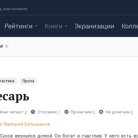
х, кто читает.
Рейтинги
Книги
Экранизации
Колл
ТЫ
0
тастика
Проза
есарь
йчас читают
2
Отложили
7
Прочитали
0
Не дочитали
0
р:
Валерий Большаков
Сухов вернулся домой. Он богат и счастлив. У него есть в