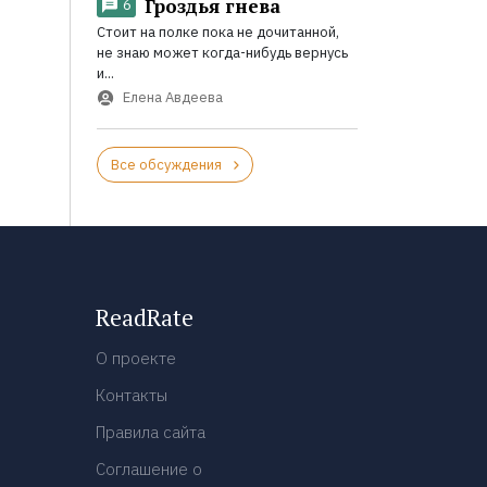
Гроздья гнева
6
Стоит на полке пока не дочитанной,
не знаю может когда-нибудь вернусь
и...
Елена Авдеева
Все обсуждения
ReadRate
О проекте
Контакты
Правила сайта
Соглашение о