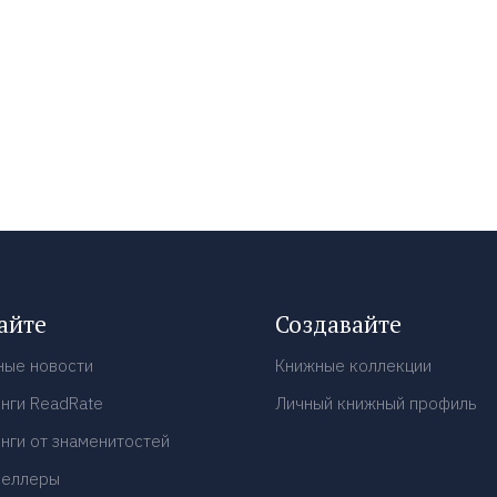
айте
Создавайте
ные новости
Книжные коллекции
нги ReadRate
Личный книжный профиль
нги от знаменитостей
селлеры