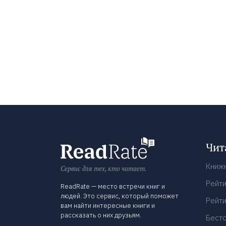
Чит
Книж
Сервис для тех, кто читает.
Рейти
ReadRate — место встречи книг и
людей. Это сервис, который поможет
Рейти
вам найти интересные книги и
рассказать о них друзьям.
Бест