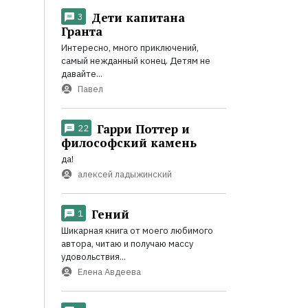
Дети капитана
3
Гранта
Интересно, много приключений,
самый нежданный конец. Детям не
давайте...
Павел
Гарри Поттер и
22
философский камень
да!
алексей ладыжинский
Гений
1
Шикарная книга от моего любимого
автора, читаю и получаю массу
удовольствия...
Елена Авдеева