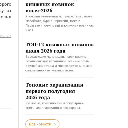
книжных новинок
орого
июля-2026
ду от
гельд
Японский минимализм, путешествие сквозь
Малайзию, буря в Норвегии, тоска в
Парагвае и кое-что ещё в книжных новинках
июля.
лекцию
ТОП-12 книжных новинок
июня 2026 года
Взрослеющие мальчишки, поиск родины,
посапывающие кабанчики, великие поэты,
вкуснейшая пицца и многое другое в нашем
списке книжных новинок июня.
Топовые экранизации
первого полугодия
2026 года
Культовые, классические и популярные
книги, адаптированные под экраны.
Все новости