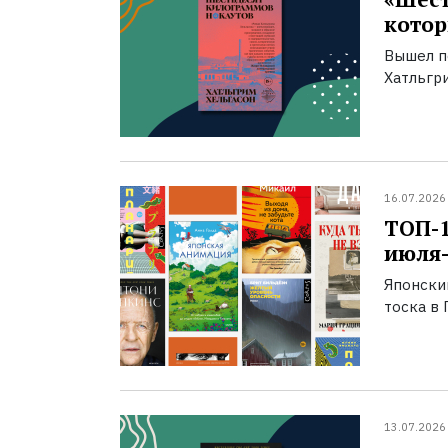
котор
Вышел п
Хатльгри
16.07.2026
ТОП-
июля-
Японски
тоска в 
13.07.2026