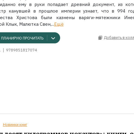
иданно ему в руки попадает древний документ, из кот
стр канувшей в прошлое империи узнает, что в 994 го
ества Христова были казнены варяги-мятежники Ине
й Клык, Малютка Свен,...
Ещё
Добавить в кол
ПЛАНИРУЮ ПРОЧИТАТЬ
.
9789851817074
Новинки книг
ьдесят килограммов нокаутов»: книги, о