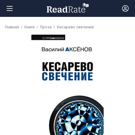
Поиск
Главная
Книги
Проза
Кесарево свечение
Новости
Рейтинги
Книги
Самые
обсуждаемые
книги
Авторы