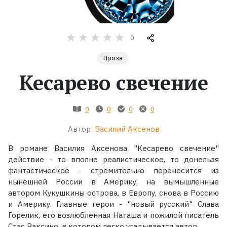
Жанры
0
Серии
Проза
Кесарево свечение
Экранизации
Коллекции
0
0
0
0
Автор:
Василий Аксенов
В романе Василия Аксенова "Кесарево свечение"
действие - то вполне реалистическое, то донельзя
фантастическое - стремительно переносится из
нынешней России в Америку, на вымышленные
автором Кукушкины острова, в Европу, снова в Россию
и Америку. Главные герои - "новый русский" Слава
Горелик, его возлюбленная Наташа и пожилой писатель
Стас Ваксино, в котором легко угадывается автор.