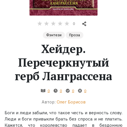
Жанры
0
Серии
Фэнтези
Проза
Экранизации
Хейдер.
Перечеркнутый
Коллекции
герб Ланграссена
0
0
0
0
Автор:
Олег Борисов
Боги и люди забыли, что такое честь и верность слову.
Люди и боги привыкли брать без спроса и не платить.
Кажется, что королевство падает в бездонную