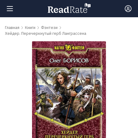
Поиск
Главная
Книги
Фэнтези
Хейдер. Перечеркнутый герб Ланграссена
Новости
Рейтинги
Книги
Самые
обсуждаемые
книги
Авторы