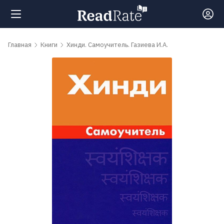
Поиск
Главная
Книги
Хинди. Самоучитель. Газиева И.А.
Новости
Рейтинги
Книги
Самые
обсуждаемые
книги
Авторы